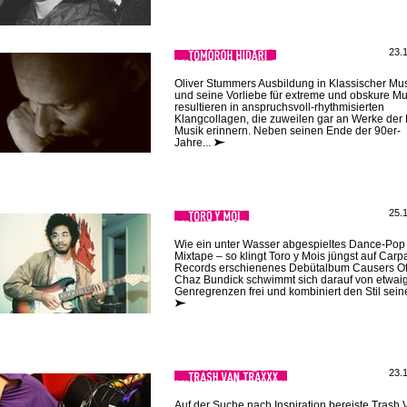
23.
Oliver Stummers Ausbildung in Klassischer Mu
und seine Vorliebe für extreme und obskure Mu
resultieren in anspruchsvoll-rhythmisierten
Klangcollagen, die zuweilen gar an Werke de
Musik erinnern. Neben seinen Ende der 90er-
Jahre...
25.
Wie ein unter Wasser abgespieltes Dance-Pop
Mixtape – so klingt Toro y Mois jüngst auf Carp
Records erschienenes Debütalbum Causers Of
Chaz Bundick schwimmt sich darauf von etwai
Genregrenzen frei und kombiniert den Stil seine
23.
Auf der Suche nach Inspiration bereiste Trash 