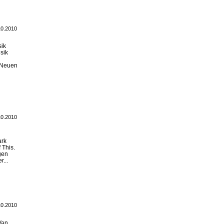
10.2010
sik
sik
r Neuen
10.2010
ark
 This.
gen
r...
10.2010
Van