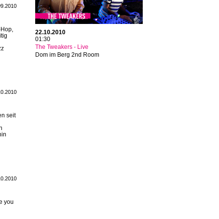
09.2010
-Hop,
22.10.2010
tig
01:30
The Tweakers - Live
zz
Dom im Berg 2nd Room
10.2010
n seit
n
hin
10.2010
re you