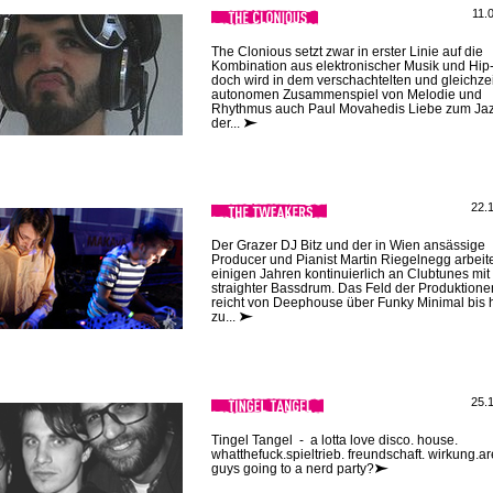
11.
The Clonious setzt zwar in erster Linie auf die
Kombination aus elektronischer Musik und Hip
doch wird in dem verschachtelten und gleichzei
autonomen Zusammenspiel von Melodie und
Rhythmus auch Paul Movahedis Liebe zum Ja
der...
22.
Der Grazer DJ Bitz und der in Wien ansässige
Producer und Pianist Martin Riegelnegg arbeite
einigen Jahren kontinuierlich an Clubtunes mit
straighter Bassdrum. Das Feld der Produktione
reicht von Deephouse über Funky Minimal bis 
zu...
25.
Tingel Tangel - a lotta love disco. house.
whatthefuck.spieltrieb. freundschaft. wirkung.a
guys going to a nerd party?