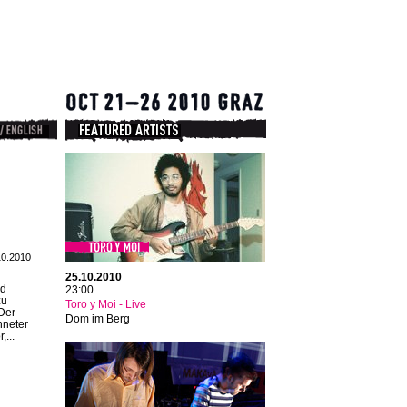
10.2010
25.10.2010
nd
23:00
zu
Toro y Moi - Live
Der
Dom im Berg
hneter
,...