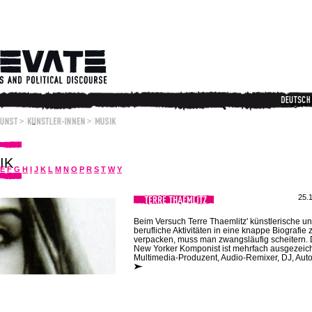
IK
E
F
G
H
I
J
K
L
M
N
O
P
R
S
T
W
Y
25.
Beim Versuch Terre Thaemlitz' künstlerische u
berufliche Aktivitäten in eine knappe Biografie 
verpacken, muss man zwangsläufig scheitern. 
New Yorker Komponist ist mehrfach ausgezeic
Multimedia-Produzent, Audio-Remixer, DJ, Autor