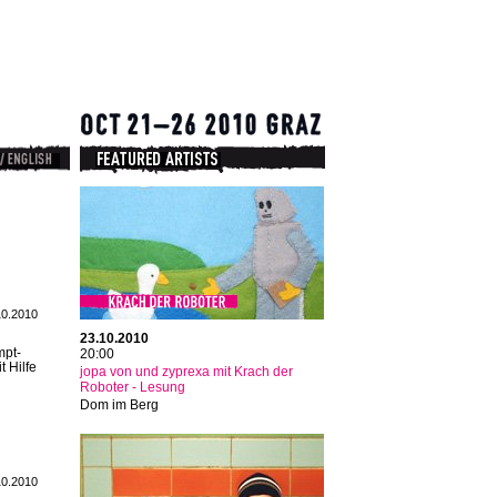
10.2010
23.10.2010
mpt-
20:00
t Hilfe
jopa von und zyprexa mit Krach der
Roboter - Lesung
Dom im Berg
10.2010