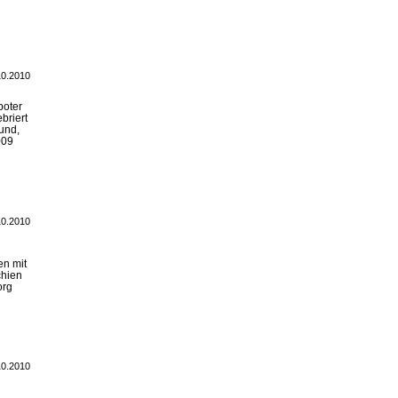
10.2010
boter
briert
und,
009
10.2010
en mit
chien
org
10.2010