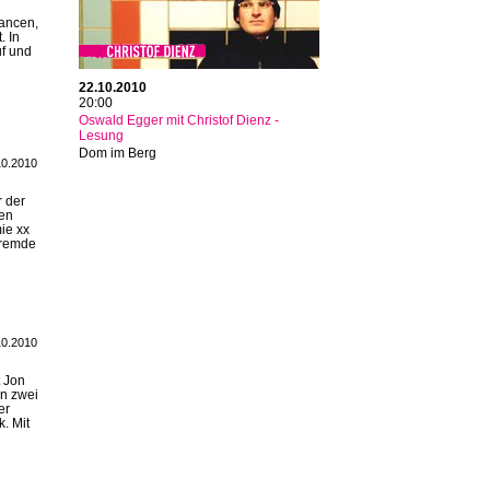
hancen,
. In
uf und
22.10.2010
20:00
Oswald Egger mit Christof Dienz -
Lesung
Dom im Berg
10.2010
r der
ten
ie xx
fremde
10.2010
t Jon
en zwei
er
. Mit