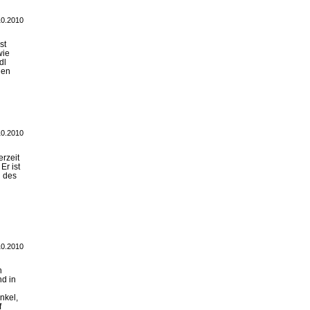
10.2010
st
wie
dl
hen
10.2010
erzeit
Er ist
 des
10.2010
n
nd in
nkel,
f