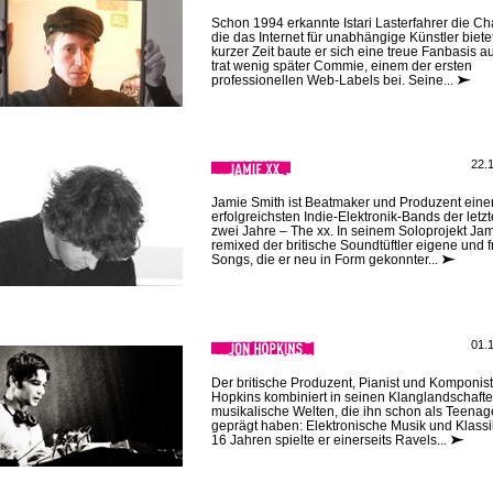
Schon 1994 erkannte Istari Lasterfahrer die C
die das Internet für unabhängige Künstler bietet
kurzer Zeit baute er sich eine treue Fanbasis a
trat wenig später Commie, einem der ersten
professionellen Web-Labels bei. Seine...
22.
Jamie Smith ist Beatmaker und Produzent eine
erfolgreichsten Indie-Elektronik-Bands der letz
zwei Jahre – The xx. In seinem Soloprojekt Jam
remixed der britische Soundtüftler eigene und 
Songs, die er neu in Form gekonnter...
01.
Der britische Produzent, Pianist und Komponis
Hopkins kombiniert in seinen Klanglandschaft
musikalische Welten, die ihn schon als Teenag
geprägt haben: Elektronische Musik und Klassik
16 Jahren spielte er einerseits Ravels...