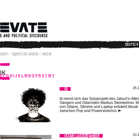
IK
E
F
G
H
I
J
K
L
M
N
O
P
R
S
T
W
Y
25.
Id nennt sich das Soloprojekt des Jakuzi's-Atte
Sängers und Gitarristen Markus Steinkellner. Mi
von Gitarre, Stimme und Laptop entsteht Musik
zwischen Pop und Powerviolence.
23.