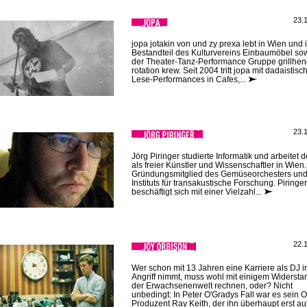
23.
jopa jotakin von und zy prexa lebt in Wien und i
Bestandteil des Kulturvereins Einbaumöbel so
der Theater-Tanz-Performance Gruppe grillhen
rotation krew. Seit 2004 tritt jopa mit dadaistisc
Lese-Performances in Cafes,...
23.
Jörg Piringer studierte Informatik und arbeitet d
als freier Künstler und Wissenschaftler in Wien. 
Gründungsmitglied des Gemüseorchesters und
Instituts für transakustische Forschung. Piringer
beschäftigt sich mit einer Vielzahl...
22.
Wer schon mit 13 Jahren eine Karriere als DJ i
Angriff nimmt, muss wohl mit einigem Widersta
der Erwachsenenwelt rechnen, oder? Nicht
unbedingt: In Peter O'Gradys Fall war es sein O
Produzent Ray Keith, der ihn überhaupt erst au