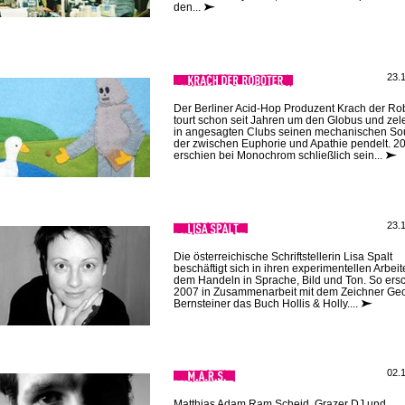
den...
23.
Der Berliner Acid-Hop Produzent Krach der Ro
tourt schon seit Jahren um den Globus und zele
in angesagten Clubs seinen mechanischen So
der zwischen Euphorie und Apathie pendelt. 2
erschien bei Monochrom schließlich sein...
23.
Die österreichische Schriftstellerin Lisa Spalt
beschäftigt sich in ihren experimentellen Arbeit
dem Handeln in Sprache, Bild und Ton. So ers
2007 in Zusammenarbeit mit dem Zeichner Ge
Bernsteiner das Buch Hollis & Holly....
02.
Matthias Adam Ram Scheid, Grazer DJ und