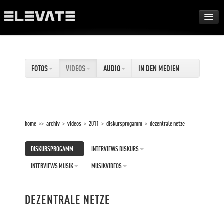
FESTIVAL
FOTOS
VIDEOS
AUDIO
IN DEN MEDIEN
AWARDS
TOUR
home
>>
archiv
>
videos
>
2011
>
diskursprogamm
>
dezentrale netze
ARCHIV
DISKURSPROGAMM
INTERVIEWS DISKURS
ABOUT
INTERVIEWS MUSIK
MUSIKVIDEOS
DE
DEZENTRALE NETZE
EN