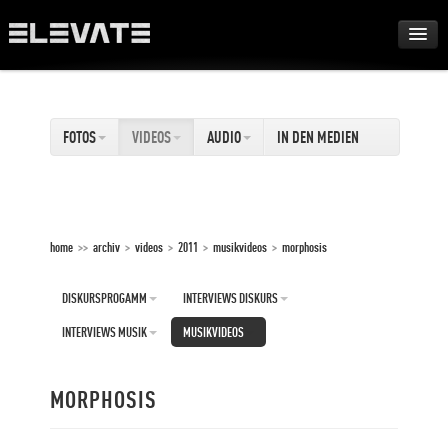
FESTIVAL
FOTOS
VIDEOS
AUDIO
IN DEN MEDIEN
AWARDS
TOUR
home
>>
archiv
>
videos
>
2011
>
musikvideos
>
morphosis
ARCHIV
DISKURSPROGAMM
INTERVIEWS DISKURS
ABOUT
INTERVIEWS MUSIK
MUSIKVIDEOS
DE
MORPHOSIS
EN