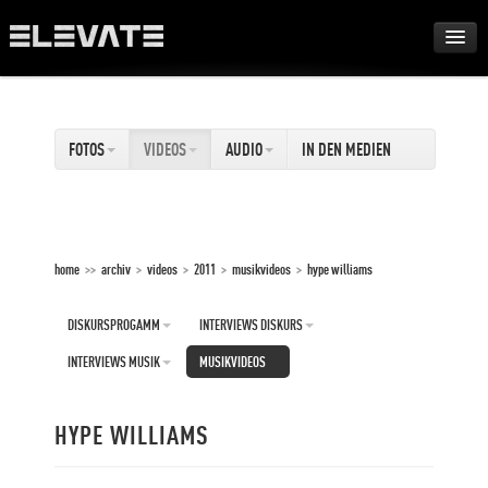
FESTIVAL
FOTOS
VIDEOS
AUDIO
IN DEN MEDIEN
AWARDS
TOUR
home
>>
archiv
>
videos
>
2011
>
musikvideos
>
hype williams
ARCHIV
DISKURSPROGAMM
INTERVIEWS DISKURS
ABOUT
INTERVIEWS MUSIK
MUSIKVIDEOS
DE
HYPE WILLIAMS
EN