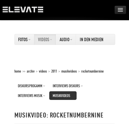
FESTIVAL
FOTOS
VIDEOS
AUDIO
IN DEN MEDIEN
AWARDS
TOUR
home
>>
archiv
>
videos
>
2011
>
musikvideos
>
rocketnumbernine
ARCHIV
DISKURSPROGAMM
INTERVIEWS DISKURS
ABOUT
INTERVIEWS MUSIK
MUSIKVIDEOS
DE
MUSIKVIDEO: ROCKETNUMBERNINE
EN