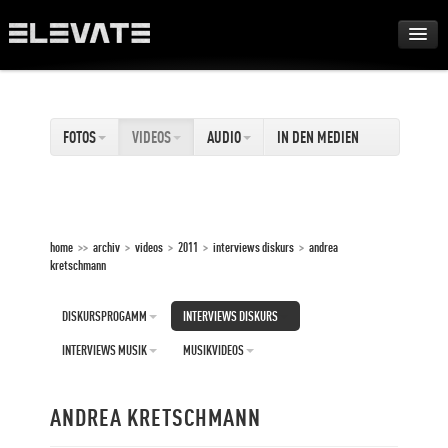
FESTIVAL
FOTOS
VIDEOS
AUDIO
IN DEN MEDIEN
AWARDS
TOUR
home
>>
archiv
>
videos
>
2011
>
interviews diskurs
>
andrea
kretschmann
ARCHIV
DISKURSPROGAMM
INTERVIEWS DISKURS
ABOUT
INTERVIEWS MUSIK
MUSIKVIDEOS
DE
EN
ANDREA KRETSCHMANN