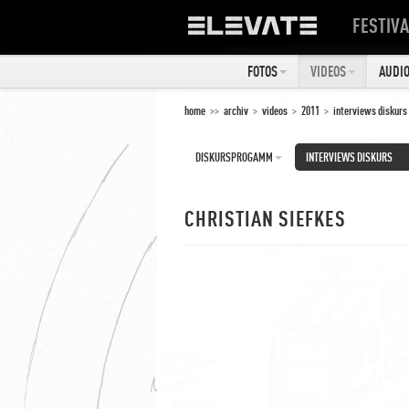
FESTIVA
FOTOS
VIDEOS
AUDI
home
>>
archiv
>
videos
>
2011
>
interviews diskurs
DISKURSPROGAMM
INTERVIEWS DISKURS
CHRISTIAN SIEFKES