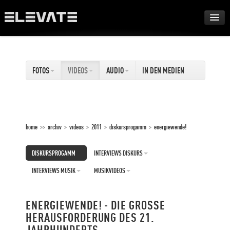
FESTIVAL
FOTOS
VIDEOS
AUDIO
IN DEN MEDIEN
AWARDS
TOUR
home
>>
archiv
>
videos
>
2011
>
diskursprogamm
>
energiewende!
ARCHIV
DISKURSPROGAMM
INTERVIEWS DISKURS
ABOUT
INTERVIEWS MUSIK
MUSIKVIDEOS
DE
ENERGIEWENDE! - DIE GROSSE
EN
HERAUSFORDERUNG DES 21.
JAHRHUNDERTS