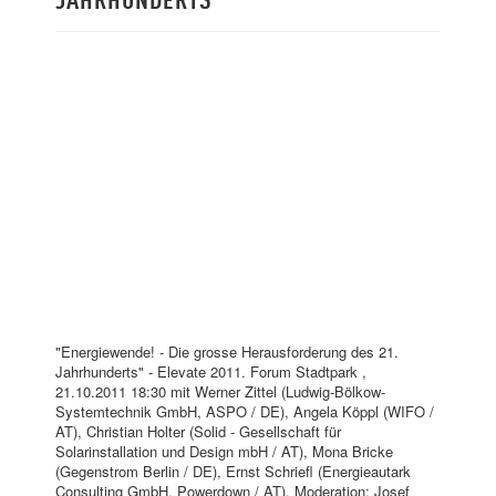
"Energiewende! - Die grosse Herausforderung des 21.
Jahrhunderts" - Elevate 2011. Forum Stadtpark ,
21.10.2011 18:30 mit Werner Zittel (Ludwig-Bölkow-
Systemtechnik GmbH, ASPO / DE), Angela Köppl (WIFO /
AT), Christian Holter (Solid - Gesellschaft für
Solarinstallation und Design mbH / AT), Mona Bricke
(Gegenstrom Berlin / DE), Ernst Schriefl (Energieautark
Consulting GmbH, Powerdown / AT). Moderation: Josef