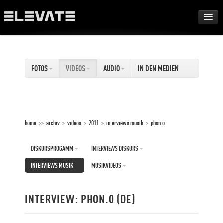
FESTIVAL
FOTOS
VIDEOS
AUDIO
IN DEN MEDIEN
AWARDS
TOUR
home
>>
archiv
>
videos
>
2011
>
interviews musik
>
phon.o
ARCHIV
DISKURSPROGAMM
INTERVIEWS DISKURS
ABOUT
INTERVIEWS MUSIK
MUSIKVIDEOS
DE
INTERVIEW: PHON.O (DE)
EN