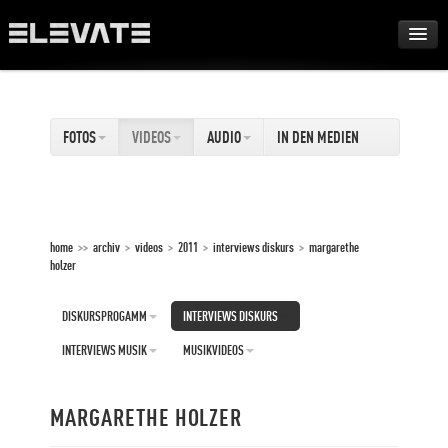
FESTIVAL
FOTOS
VIDEOS
AUDIO
IN DEN MEDIEN
AWARDS
TOUR
home
>>
archiv
>
videos
>
2011
>
interviews diskurs
>
margarethe
holzer
ARCHIV
DISKURSPROGAMM
INTERVIEWS DISKURS
ABOUT
INTERVIEWS MUSIK
MUSIKVIDEOS
DE
EN
MARGARETHE HOLZER