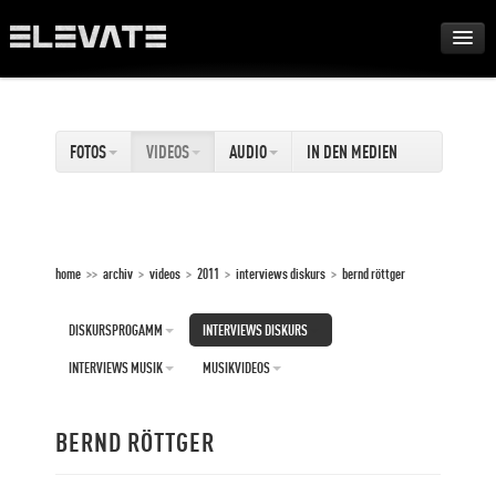
FESTIVAL
FOTOS
VIDEOS
AUDIO
IN DEN MEDIEN
AWARDS
TOUR
home
>>
archiv
>
videos
>
2011
>
interviews diskurs
>
bernd röttger
ARCHIV
DISKURSPROGAMM
INTERVIEWS DISKURS
ABOUT
INTERVIEWS MUSIK
MUSIKVIDEOS
DE
BERND RÖTTGER
EN