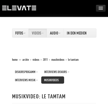
FESTIVAL
FOTOS
VIDEOS
AUDIO
IN DEN MEDIEN
AWARDS
TOUR
home
>>
archiv
>
videos
>
2011
>
musikvideos
>
le tamtam
ARCHIV
DISKURSPROGAMM
INTERVIEWS DISKURS
ABOUT
INTERVIEWS MUSIK
MUSIKVIDEOS
DE
MUSIKVIDEO: LE TAMTAM
EN