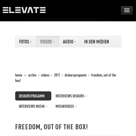
FESTIVAL
FOTOS
VIDEOS
AUDIO
IN DEN MEDIEN
AWARDS
TOUR
home
>>
archiv
>
videos
>
2011
>
diskursprogamm
>
freedom, out of the
box!
ARCHIV
DISKURSPROGAMM
INTERVIEWS DISKURS
ABOUT
INTERVIEWS MUSIK
MUSIKVIDEOS
DE
EN
FREEDOM, OUT OF THE BOX!