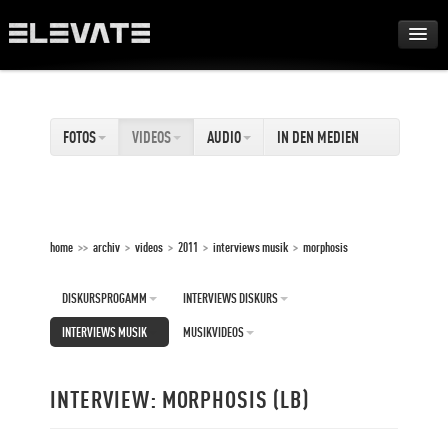
FESTIVAL
FOTOS
VIDEOS
AUDIO
IN DEN MEDIEN
AWARDS
TOUR
home
>>
archiv
>
videos
>
2011
>
interviews musik
>
morphosis
ARCHIV
DISKURSPROGAMM
INTERVIEWS DISKURS
ABOUT
INTERVIEWS MUSIK
MUSIKVIDEOS
DE
INTERVIEW: MORPHOSIS (LB)
EN